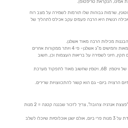
 אמינו, הנקראת טריפטופן.
ין, שרמות גבוהות שלו תורמות לשמירה על מצב רוח
לה רגשית היא הרבה פעמים עקב אכילס לתהליך של
הבננות מכילות הרבה מאוד אשלגן.
למעשה, בבננה ממוצעת ניתן למצוא כארבע מאות וחמישים מ”ג אשלגן- פי 4 ויותר ממקורות אחרים
תקין, חיוני לשמירה על בריאות העצמות וכן, חשוב
בננה אחת מכילה 25% מהצריכה המומלצת של וויטמין 6B, ויטמין שחשוב מאוד לתפקוד מערכת
כיוון שבננה מכילה לא מעט סוכר וזכתה לכינוי "פצצת אנרגיה צהובה", צריך לזכור שבננה קטנה = 2 מנות
בתזונה נכונה לכלל האוכלוסייה, ההמלצה עומדת על 3 מנות פרי ביום, אולם ישנן אוכלוסיות שיוכלו לשלב