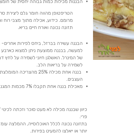
הבננות מכילות כמות גבוהה יחסית של חומצת
הטריפטופן מהווה חומר גלם ליצירת סרוטונ
מרומם. כידוע, אכילה מתוך מצבי רוח ואכי
תזונה נכונה ואורח חיים בריא.
הבננ
ה עשירה בברזל, ביחס לפירות אחרים- 
של המינרל. האשלגן חיוני לשמירה על לחץ דם 
לשמירה על בריאות הלב.
העצבים.
מאכילת בננה אחת תקבלו 7% מכמות המגנזיום הרצויה ביום- גם הוא קשור להתכווצויות שרירים.
פרי.
יותר או ייאלצו להמעיט בפירות.